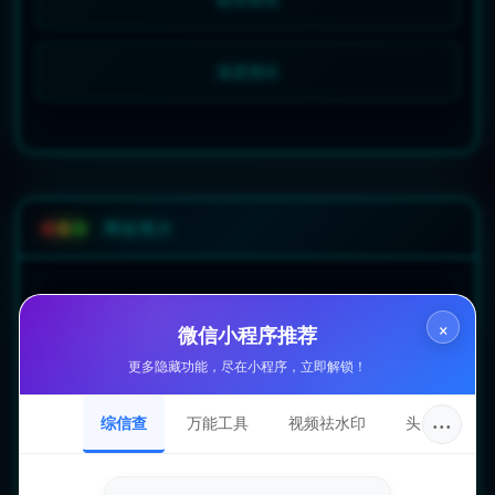
速度测试
网站简介
YunGouOS聚合支付API系统概述 一、背景与发展
×
微信小程序推荐
历程 自2015年成立以来，YunGouOS在短短九年
更多隐藏功能，尽在小程序，立即解锁！
内积累了丰富的行业经验，逐步成长为国内领先的
聚合支付解决方案服务供应商。在科技日新月异与
···
综信查
万能工具
视频祛水印
头像圈
消费模式不断转变的背景下，传统支付方式的局限
性愈发明显，YunGouOS凭借其创新的技术和灵
活的服务模式，迅速站稳市场脚跟。在这段发展历